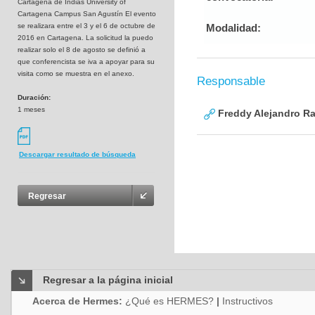
Cartagena de Indias University of
Cartagena Campus San Agustín El evento
se realizara entre el 3 y el 6 de octubre de
Modalidad:
2016 en Cartagena. La solicitud la puedo
realizar solo el 8 de agosto se definió a
que conferencista se iva a apoyar para su
visita como se muestra en el anexo.
Responsable
Duración:
1 meses
Freddy Alejandro R
Descargar resultado de búsqueda
Regresar
Regresar a la página inicial
Acerca de Hermes:
¿Qué es HERMES?
|
Instructivos