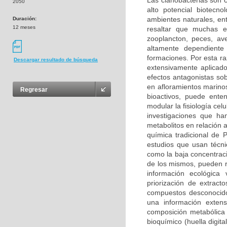
Las cianobacterias son 
2050
alto potencial biotecno
ambientes naturales, en
Duración:
12 meses
resaltar que muchas e
zooplancton, peces, av
altamente dependiente
formaciones. Por esta ra
Descargar resultado de búsqueda
extensivamente aplicad
efectos antagonistas so
en afloramientos marino
Regresar
bioactivos, puede ent
modular la fisiología cel
investigaciones que h
metabolitos en relación 
química tradicional de 
estudios que usan técn
como la baja concentraci
de los mismos, pueden re
información ecológica 
priorización de extract
compuestos desconocido
una información extens
composición metabólica 
bioquímico (huella digit