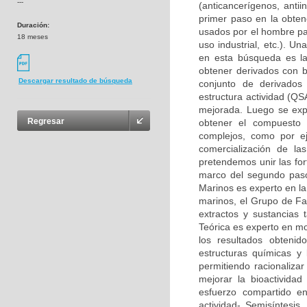
---
(anticancerígenos, antii
primer paso en la obte
Duración:
usados por el hombre p
18 meses
uso industrial, etc.). U
en esta búsqueda es la
obtener derivados con b
Descargar resultado de búsqueda
conjunto de derivados
estructura actividad (QS
mejorada. Luego se expl
Regresar
obtener el compuesto 
complejos, como por ej
comercialización de l
pretendemos unir las for
marco del segundo paso
Marinos es experto en la
marinos, el Grupo de Fa
extractos y sustancias 
Teórica es experto en mo
los resultados obtenid
estructuras químicas y
permitiendo racionaliza
mejorar la bioactivida
esfuerzo compartido en 
actividad- Semisíntesi