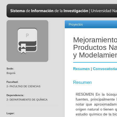
Proyectos
Mejoramiento
Productos Na
y Modelamien
Resumen
|
Convocatoria
Sede:
Bogotá
Resumen
Facultad:
2- FACULTAD DE CIENCIAS
RESÚMEN En la búsqueda
Dependencia:
fuentes, principalmente 
2- DEPARTAMENTO DE QUÍMICA
notar que aproximadam
origen natural o tienen 
Lugar:
estudio químico de la b