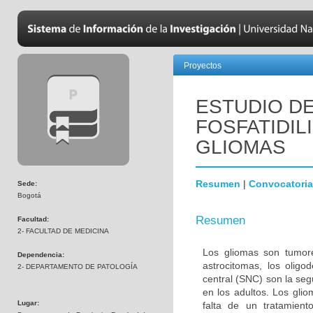
Proyectos
ESTUDIO DE
FOSFATIDIL
GLIOMAS
Resumen
|
Convocatoria
Sede:
Bogotá
Resumen
Facultad:
2- FACULTAD DE MEDICINA
Los gliomas son tumore
Dependencia:
astrocitomas, los olig
2- DEPARTAMENTO DE PATOLOGÍA
central (SNC) son la s
en los adultos. Los gli
Lugar:
falta de un tratamien