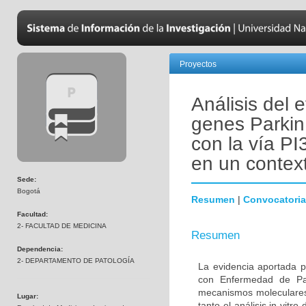
Proyectos
Análisis del 
genes Parkin
con la vía PI
en un contex
Sede:
Bogotá
Resumen
|
Convocatoria
Facultad:
2- FACULTAD DE MEDICINA
Resumen
Dependencia:
2- DEPARTAMENTO DE PATOLOGÍA
La evidencia aportada p
con Enfermedad de Par
mecanismos moleculares 
Lugar:
tanto el análisis in vitr