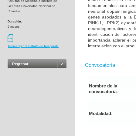
Facultad de Medicina e Instituto de
fundamentales para ampl
Genética-Universidad Nacional de
neuronal dopaminergica 
Colombia
genes asociados a la E
Duración:
PINK-1, LRRK2) ayudará
6 meses
neurodegenerativos y l
identificación de factor
importancia aclarar el p
interrelacion con el prod
Descargar resultado de búsqueda
Regresar
Convocatoria
Nombre de la
convocatoria:
Modalidad: