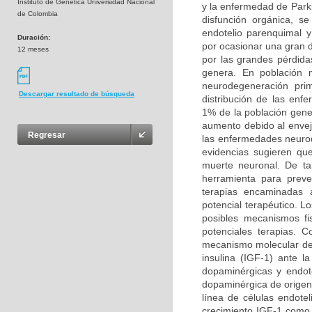
Instituto de Genética Universidad Nacional
y la enfermedad de Park
de Colombia
disfunción orgánica, s
endotelio parenquimal 
Duración:
por ocasionar una gran 
12 meses
por las grandes pérdida
genera. En población 
neurodegeneración prim
Descargar resultado de búsqueda
distribución de las en
1% de la población gene
aumento debido al enveje
Regresar
las enfermedades neurod
evidencias sugieren qu
muerte neuronal. De ta
herramienta para preven
terapias encaminadas a
potencial terapéutico. L
posibles mecanismos fi
potenciales terapias. 
mecanismo molecular del 
insulina (IGF-1) ante 
dopaminérgicas y endote
dopaminérgica de origen 
línea de células endotel
crecimiento IGF-1 como a