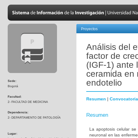
Proyectos
Análisis del 
factor de crec
(IGF-1) ante 
ceramida en 
endotelio
Sede:
Bogotá
Facultad:
Resumen
|
Convocatoria
2- FACULTAD DE MEDICINA
Dependencia:
Resumen
2- DEPARTAMENTO DE PATOLOGÍA
La apoptosis celular se
Lugar:
neuronal en las enferm