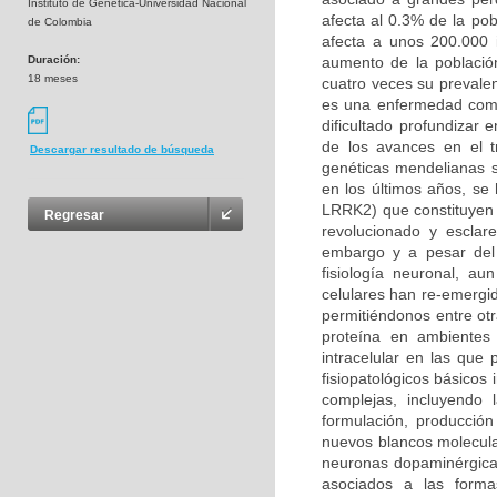
Instituto de Genética-Universidad Nacional
afecta al 0.3% de la po
de Colombia
afecta a unos 200.000 
Duración:
aumento de la població
18 meses
cuatro veces su prevalen
es una enfermedad compl
dificultado profundizar
de los avances en el t
Descargar resultado de búsqueda
genéticas mendelianas s
en los últimos años, se
LRRK2) que constituyen 
Regresar
revolucionado y esclar
embargo y a pesar del 
fisiología neuronal, a
celulares han re-emergi
permitiéndonos entre otr
proteína en ambientes 
intracelular en las qu
fisiopatológicos básicos
complejas, incluyendo
formulación, producción
nuevos blancos molecula
neuronas dopaminérgicas
asociados a las forma