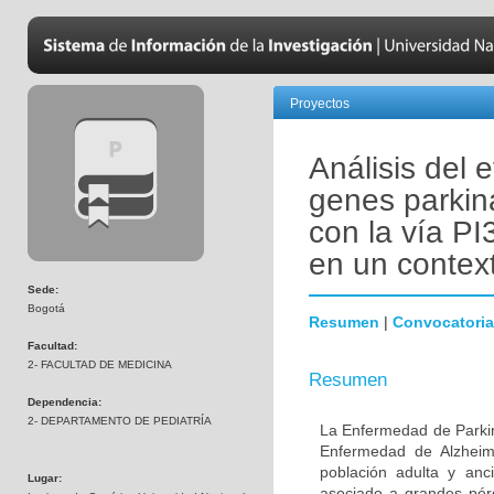
Proyectos
Análisis del 
genes parkin
con la vía PI
en un contex
Sede:
Bogotá
Resumen
|
Convocatoria
Facultad:
2- FACULTAD DE MEDICINA
Resumen
Dependencia:
2- DEPARTAMENTO DE PEDIATRÍA
La Enfermedad de Parki
Enfermedad de Alzheime
población adulta y anc
Lugar:
asociado a grandes pér