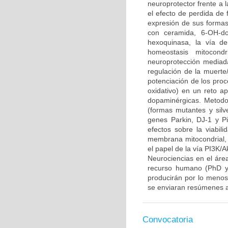
neuroprotector frente a
el efecto de perdida de 
expresión de sus formas 
con ceramida, 6-OH-do
hexoquinasa, la vía d
homeostasis mitocond
neuroprotección mediada
regulación de la muerte/
potenciación de los proce
oxidativo) en un reto 
dopaminérgicas. Metodo
(formas mutantes y sil
genes Parkin, DJ-1 y P
efectos sobre la viabili
membrana mitocondrial, l
el papel de la vía PI3K/A
Neurociencias en el áre
recurso humano (PhD y/
producirán por lo menos 
se enviaran resúmenes a
Convocatoria