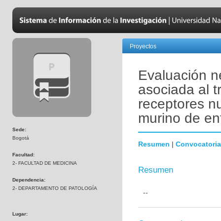
Proyectos
Evaluación n
asociada al 
receptores n
murino de en
Sede:
Bogotá
Resumen
|
Convocatoria
Facultad:
2- FACULTAD DE MEDICINA
Resumen
Dependencia:
2- DEPARTAMENTO DE PATOLOGÍA
--
Lugar: