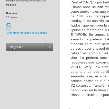
Instituto de Genetica y Facultad de
Central (SNC), y por tan
Medicina
últimos años se han rea
como ambientales que pue
Duración:
del SNC son preocupaci
12 meses
confluyen en una vía c
lípidos, que incluyen l
lípidos de membrana, y l
Descargar resultado de búsqueda
E (APOE). Se conoce b
elevado de padecer EA,
proceso de muerte neuro
Regresar
es esclarecer el papel 
celular, así como su ro
vitro. La primera fase
receptores que actúan 
VLDLR (Very Low Densi
durante el periodo de di
segunda fase, se agreg
consecuencias en el núm
C2-ceramida. También s
dendríticos en la línea
cinasa de tirosina, espe