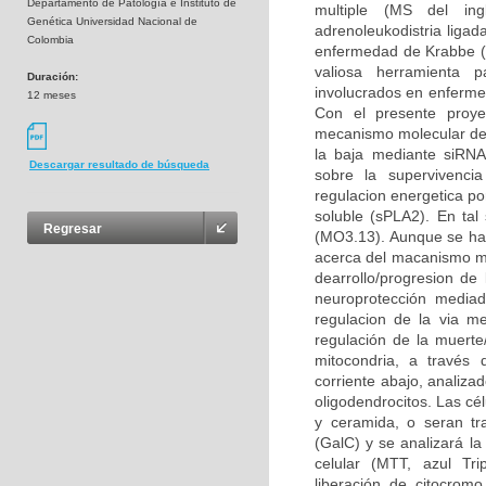
Departamento de Patología e Instituto de
multiple (MS del ingl
Genética Universidad Nacional de
adrenoleukodistria liga
Colombia
enfermedad de Krabbe (K
valiosa herramienta p
Duración:
involucrados en enfermed
12 meses
Con el presente proye
mecanismo molecular del 
la baja mediante siRNA 
Descargar resultado de búsqueda
sobre la supervivencia
regulacion energetica po
soluble (sPLA2). En tal 
Regresar
(MO3.13). Aunque se ha
acerca del macanismo mol
dearrollo/progresion d
neuroprotección mediad
regulacion de la via m
regulación de la muerte
mitocondria, a través 
corriente abajo, analiza
oligodendrocitos. Las cé
y ceramida, o seran tr
(GalC) y se analizará la
celular (MTT, azul Tri
liberación de citocromo