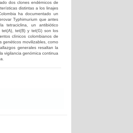
icado dos clones endémicos de
ísticas distintas a los linajes
 Colombia ha documentado un
serovar Typhimurium que antes
tetraciclina, un antibiótico
et(A), tet(B) y tet(G) son los
mientos clínicos colombianos de
 genéticos movilizables, como
allazgos generales resaltan la
la vigilancia genómica continua
ca.