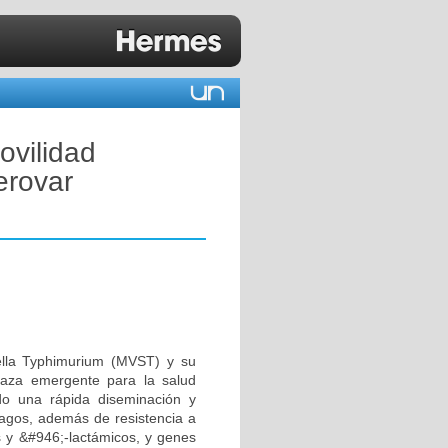
ovilidad
erovar
ella Typhimurium (MVST) y su
enaza emergente para la salud
o una rápida diseminación y
fagos, además de resistencia a
as y &#946;-lactámicos, y genes