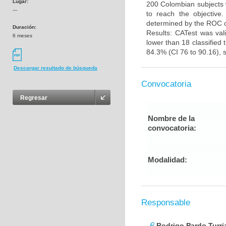
Lugar:
200 Colombian subjects w
---
to reach the objective.
determined by the ROC cu
Duración:
Results: CATest was vali
6 meses
lower than 18 classified 
84.3% (CI 76 to 90.16), sp
Descargar resultado de búsqueda
Convocatoria
Regresar
Nombre de la
convocatoria:
Modalidad:
Responsable
Rodrigo Pardo Turri