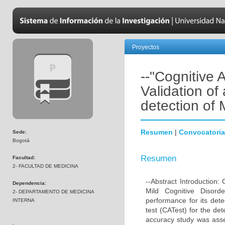
Proyectos
--"Cognitive
Validation of 
detection of 
Resumen
|
Convocatoria
Sede:
Bogotá
Resumen
Facultad:
2- FACULTAD DE MEDICINA
--Abstract Introduction:
Dependencia:
Mild Cognitive Disord
2- DEPARTAMENTO DE MEDICINA
performance for its dete
INTERNA
test (CATest) for the de
accuracy study was asse