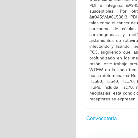
PDI e integrina &#945
susceptibles. Por ot
&#945;V&#61538;3, PDI 
tales como el cáncer de 
carcinoma de células
carcinogénesis y metá
aislamientos de rotavir
infectando y lisando lí
PC3, sugiriendo que las
profundizado en los me
razón, este trabajo pre
WTEW en la línea tumo
busca determinar si Re
Hsp60, Hsp40, Hsc70, P
HSPs, incluida Hsc70, 
neoplasias, esta condici
receptores se expresen.
Convocatoria