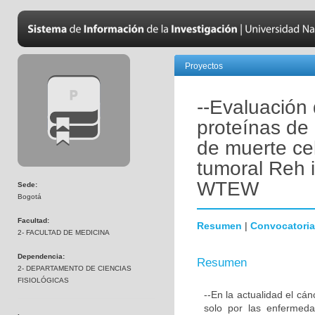
Proyectos
--Evaluación 
proteínas de
de muerte cel
tumoral Reh i
WTEW
Sede:
Bogotá
Facultad:
Resumen
|
Convocatoria
2- FACULTAD DE MEDICINA
Dependencia:
Resumen
2- DEPARTAMENTO DE CIENCIAS
FISIOLÓGICAS
--En la actualidad el cá
solo por las enfermeda