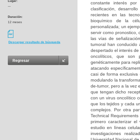
Lugar:
constante interés por
---
clasificación, desarrol
recientes en las tecn
Duración:
bioquímico de la cél
12 meses
personalizada; un ejemp
servir como pronostico, 
las vías de señalizaci
Descargar resultado de búsqueda
tumoral han conducido a
despertado el interés de 
oncolíticos, que son 
Regresar
genéticamente para repli
atacando específicament
casi de forma exclusiva 
modulando la transforma
de-tumor, pero a la vez 
que tengan dicho recept
con un virus oncolítico
que los tejidos y cada u
complejos. Por otra pa
Technical Requirements 
primero caracterizar el 
estudio en líneas celul
investigaciones reali
Universidad Nacional de 