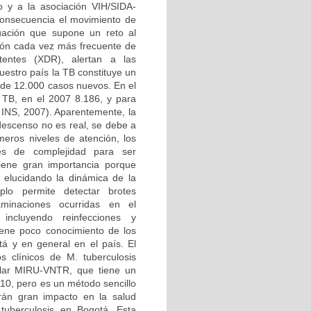
o y a la asociación VIH/SIDA-
 consecuencia el movimiento de
tuación que supone un reto al
ción cada vez más frecuente de
tentes (XDR), alertan a las
uestro país la TB constituye un
 de 12.000 casos nuevos. En el
 TB, en el 2007 8.186, y para
INS, 2007). Aparentemente, la
descenso no es real, se debe a
meros niveles de atención, los
les de complejidad para ser
tiene gran importancia porque
, elucidando la dinámica de la
lo permite detectar brotes
aminaciones ocurridas en el
e incluyendo reinfecciones y
iene poco conocimiento de los
tá y en general en el país. El
s clínicos de M. tuberculosis
ular MIRU-VNTR, que tiene un
110, pero es un método sencillo
rán gran impacto en la salud
 tuberculosis en Bogotá. Esta