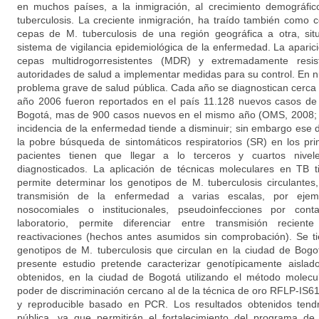
en muchos países, a la inmigración, al crecimiento demográfic
tuberculosis. La creciente inmigración, ha traído también como
cepas de M. tuberculosis de una región geográfica a otra, si
sistema de vigilancia epidemiológica de la enfermedad. La apari
cepas multidrogorresistentes (MDR) y extremadamente resis
autoridades de salud a implementar medidas para su control. En n
problema grave de salud pública. Cada año se diagnostican cerca
año 2006 fueron reportados en el país 11.128 nuevos casos de
Bogotá, mas de 900 casos nuevos en el mismo año (OMS, 2008; 
incidencia de la enfermedad tiende a disminuir; sin embargo ese 
la pobre búsqueda de sintomáticos respiratorios (SR) en los pri
pacientes tienen que llegar a lo terceros y cuartos nive
diagnosticados. La aplicación de técnicas moleculares en TB 
permite determinar los genotipos de M. tuberculosis circulantes
transmisión de la enfermedad a varias escalas, por ejemp
nosocomiales o institucionales, pseudoinfecciones por cont
laboratorio, permite diferenciar entre transmisión recient
reactivaciones (hechos antes asumidos sin comprobación). Se t
genotipos de M. tuberculosis que circulan en la ciudad de Bogo
presente estudio pretende caracterizar genotípicamente aislado
obtenidos, en la ciudad de Bogotá utilizando el método molec
poder de discriminación cercano al de la técnica de oro RFLP-IS6
y reproducible basado en PCR. Los resultados obtenidos tend
pública, ya que permitirán el fortalecimiento del programa de