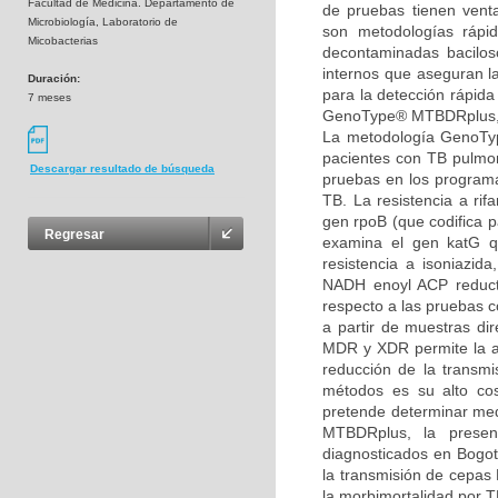
Facultad de Medicina. Departamento de
de pruebas tienen venta
Microbiología, Laboratorio de
son metodologías rápi
Micobacterias
decontaminadas bacilosco
internos que aseguran l
Duración:
para la detección rápida
7 meses
GenoType® MTBDRplus, pa
La metodología GenoTyp
pacientes con TB pulmon
Descargar resultado de búsqueda
pruebas en los programa
TB. La resistencia a ri
gen rpoB (que codifica p
Regresar
examina el gen katG qu
resistencia a isoniazid
NADH enoyl ACP reduct
respecto a las pruebas c
a partir de muestras dir
MDR y XDR permite la ad
reducción de la transm
métodos es su alto cos
pretende determinar me
MTBDRplus, la presenc
diagnosticados en Bogotá
la transmisión de cepas
la morbimortalidad por T