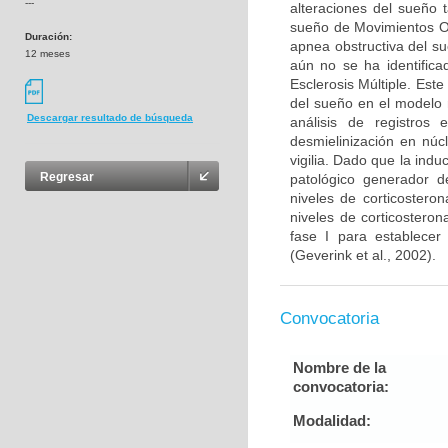
---
alteraciones del sueño 
sueño de Movimientos O
Duración:
apnea obstructiva del s
12 meses
aún no se ha identifica
Esclerosis Múltiple. Este
del sueño en el modelo 
Descargar resultado de búsqueda
análisis de registros 
desmielinización en núc
vigilia. Dado que la ind
Regresar
patológico generador de
niveles de corticostero
niveles de corticosteron
fase I para establecer
(Geverink et al., 2002).
Convocatoria
Nombre de la
convocatoria:
Modalidad: