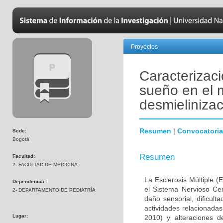
Proyectos
Caracterizaci
sueño en el 
desmielinizac
Resumen
|
Convocatoria
Sede:
Bogotá
Resumen
Facultad:
2- FACULTAD DE MEDICINA
La Esclerosis Múltiple 
Dependencia:
el Sistema Nervioso Cen
2- DEPARTAMENTO DE PEDIATRÍA
daño sensorial, dificult
actividades relacionada
Lugar:
2010) y alteraciones 