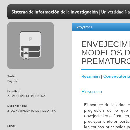
Proyectos
ENVEJECIM
MODELOS D
PREMATUR
Resumen
|
Convocatoria
Sede:
Bogotá
Resumen
Facultad:
2- FACULTAD DE MEDICINA
El avance de la edad e
Dependencia:
progresión de lo que
2- DEPARTAMENTO DE PEDIATRÍA
envejecimiento ( càncer,
predisponiendo en parti
Lugar:
las causas principales 