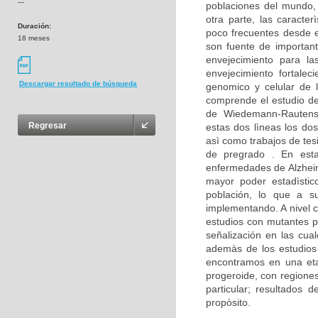
---
poblaciones del mundo,
otra parte, las caracte
Duración:
poco frecuentes desde e
18 meses
son fuente de important
envejecimiento para la
envejecimiento fortalec
Descargar resultado de búsqueda
genomico y celular de 
comprende el estudio d
de Wiedemann-Rautenst
Regresar
estas dos lìneas los dos
asì como trabajos de tes
de pregrado . En est
enfermedades de Alzheim
mayor poder estadìstico
población, lo que a su
implementando. A nivel c
estudios con mutantes p
señalización en las cua
ademàs de los estudios 
encontramos en una eta
progeroide, con regione
particular; resultados
propòsito.