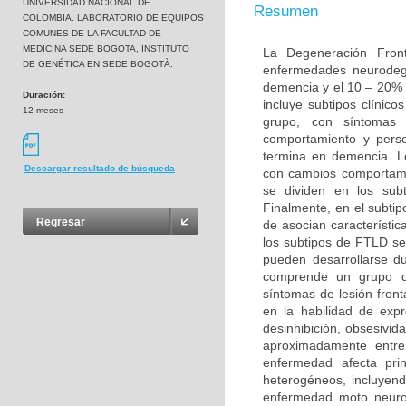
UNIVERSIDAD NACIONAL DE
Resumen
COLOMBIA. LABORATORIO DE EQUIPOS
COMUNES DE LA FACULTAD DE
MEDICINA SEDE BOGOTA, INSTITUTO
La Degeneración Fron
DE GENÉTICA EN SEDE BOGOTÀ.
enfermedades neurodeg
demencia y el 10 – 20% 
Duración:
incluye subtipos clínic
12 meses
grupo, con síntomas 
comportamiento y perso
termina en demencia. L
Descargar resultado de búsqueda
con cambios comportame
se dividen en los sub
Finalmente, en el subt
Regresar
de asocian característi
los subtipos de FTLD s
pueden desarrollarse d
comprende un grupo de
síntomas de lesión fron
en la habilidad de exp
desinhibición, obsesivid
aproximadamente entr
enfermedad afecta pri
heterogéneos, incluyend
enfermedad moto neurona