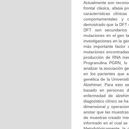
Actualmente son reconoc
frontal clásica, afasia
características clíni
comportamentales y co
demostrado que la DFT o
DFT son secundarios
mutaciones en el gen t
investigaciones en la g
más importante factor
mutaciones encontradas
producción de RNA mens
Progranulina PGRN, lo 
analizar la asociación 
en los pacientes que as
genética de la Univers
Alzehimer. Para esto se
basado en personas dia
enfermedad de alzehi
diagnóstico clínico se h
dimensional y operacion
anotar que las muestras
de muestras creado medi
informado en el cual se 
Metodológicamente, la d