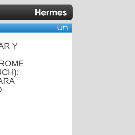
AR Y
DROME
CH):
ARA
O