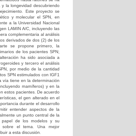
a y la longevidad descubriendo
ejecimiento. Este proyecto se
ético y molecular el SPN, en
iente a la Universidad Nacional
 gen LAMIN A/C, incluyendo las
era complementaria al análisis
tos derivados de dos (2) de los
arte se propone primero, la
primarios de los pacientes SPN;
alteración ha sido asociada a
ogeroides y tercero el análisis
 SPN, por medio de la cantidad
lastos SPN estimulados con IGF1
a vía tiene en la determinación
(incluyendo mamíferos) y en la
 en estos pacientes. De acuerdo
ísticas, el gen alterado en el
portancia durante el desarrollo
mitir entender aspectos de la
almente un punto central de la
al papel de los modelos y su
es sobre el tema. Una mejor
buir a esta discusión.