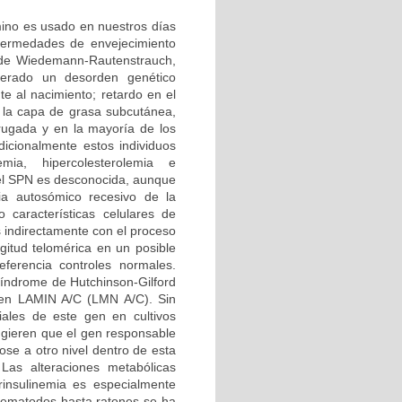
rmino es usado en nuestros días
nfermedades de envejecimiento
 de Wiedemann-Rautenstrauch,
erado un desorden genético
e al nacimiento; retardo en el
e la capa de grasa subcutánea,
rugada y en la mayoría de los
icionalmente estos individuos
emia, hipercolesterolemia e
del SPN es desconocida, aunque
ia autosómico recesivo de la
 características celulares de
s indirectamente con el proceso
gitud telomérica en un posible
erencia controles normales.
 síndrome de Hutchinson-Gilford
 gen LAMIN A/C (LMN A/C). Sin
ales de este gen en cultivos
ugieren que el gen responsable
ose a otro nivel dentro de esta
Las alteraciones metabólicas
rinsulinemia es especialmente
nematodos hasta ratones se ha