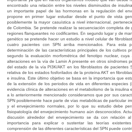
encontrado una relación entre los niveles disminuidos de insulin
un importante papel de las hormonas en la regulación del env
propone en primer lugar estudiar desde el punto de vista gen
posiblemente la mayor casuística a nivel internacional, pertenec
de Colombia. Se pretende realizar la secuenciación completa de
regiones flanqueantes no codificantes. En segundo lugar y de man
genético se pretende hacer un estudio a nivel celular de fibroblas
cuatro pacientes con SPN arriba mencionados. Para esta p
determinación de las características principales de los cultivos 
segundo la evaluación morfométrica del fenotipo nuclear, cuya 
alteraciones en la vía de Lamin A presente en otros síndromes pr
del estado de la vía PI3K/AKT en los fibroblastos de pacientes
relativa de los estados fosforilados de la proteína AKT en fibrob
e insulina. Este último objetivo se basa en la importancia que est
de la extensión de los periodos de vida en diferentes especies 
evidencia clínica de alteraciones en el metabolismo de la insulina
a lo anteriormente mencionado consideramos que por sus caracter
SPN posiblemente hace parte de vías metabólicas de particular im
y el envejecimiento normales, por lo que su estudio debe per
fisiopatología del envejecimiento humano aún desconocidos. Actu
discusión alrededor del envejecimiento se da con relación 
importancia para explicar o sustentar las teorías existent
comprensión de las diferentes características del SPN puede contri