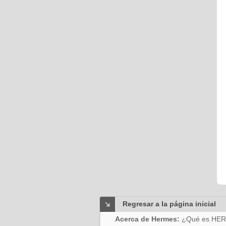
Regresar a la página inicial
Acerca de Hermes:
¿Qué es HE