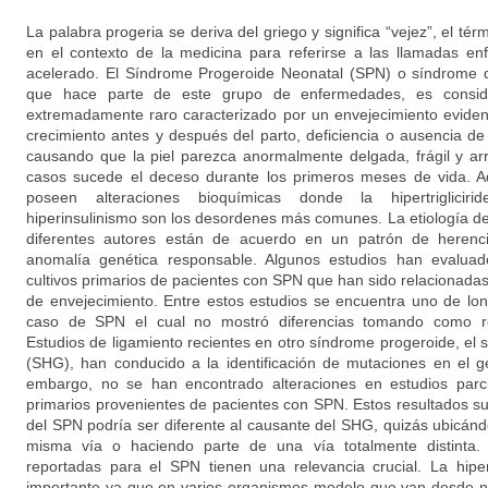
La palabra progeria se deriva del griego y significa “vejez”, el té
en el contexto de la medicina para referirse a las llamadas e
acelerado. El Síndrome Progeroide Neonatal (SPN) o síndrome
que hace parte de este grupo de enfermedades, es consid
extremadamente raro caracterizado por un envejecimiento evident
crecimiento antes y después del parto, deficiencia o ausencia d
causando que la piel parezca anormalmente delgada, frágil y ar
casos sucede el deceso durante los primeros meses de vida. Ad
poseen alteraciones bioquímicas donde la hipertriglicirid
hiperinsulinismo son los desordenes más comunes. La etiología 
diferentes autores están de acuerdo en un patrón de herenc
anomalía genética responsable. Algunos estudios han evaluado
cultivos primarios de pacientes con SPN que han sido relacionada
de envejecimiento. Entre estos estudios se encuentra uno de lon
caso de SPN el cual no mostró diferencias tomando como ref
Estudios de ligamiento recientes en otro síndrome progeroide, el
(SHG), han conducido a la identificación de mutaciones en el
embargo, no se han encontrado alteraciones en estudios parci
primarios provenientes de pacientes con SPN. Estos resultados s
del SPN podría ser diferente al causante del SHG, quizás ubicánd
misma vía o haciendo parte de una vía totalmente distinta. 
reportadas para el SPN tienen una relevancia crucial. La hipe
importante ya que en varios organismos modelo que van desde 