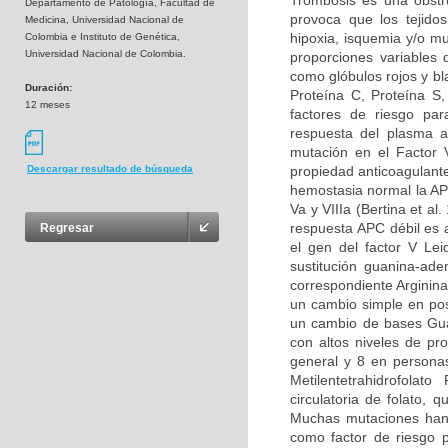
Trombosis es una obstru
Departamento de Patología, Facultad de
provoca que los tejidos
Medicina, Universidad Nacional de
hipoxia, isquemia y/o m
Colombia e Instituto de Genética,
Universidad Nacional de Colombia.
proporciones variables
como glóbulos rojos y bl
Duración:
Proteína C, Proteína S
12 meses
factores de riesgo par
respuesta del plasma a
mutación en el Factor 
propiedad anticoagulante
Descargar resultado de búsqueda
hemostasia normal la APC
Va y VIIIa (Bertina et al
respuesta APC débil es 
Regresar
el gen del factor V Le
sustitución guanina-ad
correspondiente Arginina
un cambio simple en pos
un cambio de bases Guan
con altos niveles de pr
general y 8 en persona
Metilentetrahidrofolat
circulatoria de folato,
Muchas mutaciones han 
como factor de riesgo p