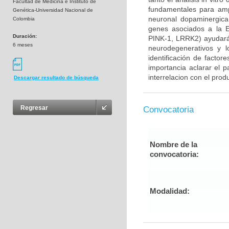
Facultad de Medicina e Instituto de
fundamentales para ampl
Genética-Universidad Nacional de
neuronal dopaminergica 
Colombia
genes asociados a la E
Duración:
PINK-1, LRRK2) ayudará
6 meses
neurodegenerativos y l
identificación de factor
importancia aclarar el p
interrelacion con el prod
Descargar resultado de búsqueda
Regresar
Convocatoria
Nombre de la
convocatoria:
Modalidad: