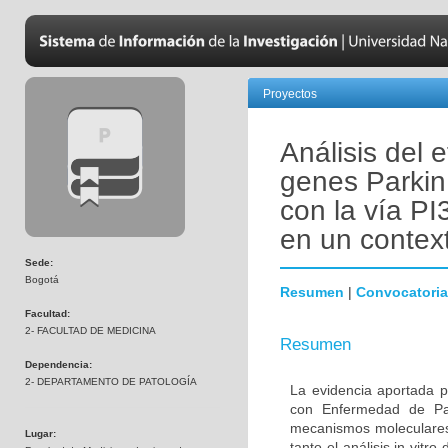
Proyectos
Análisis del 
genes Parkin
con la vía PI
en un contex
Sede:
Bogotá
Resumen
|
Convocatoria
Facultad:
2- FACULTAD DE MEDICINA
Resumen
Dependencia:
2- DEPARTAMENTO DE PATOLOGÍA
La evidencia aportada p
con Enfermedad de Par
mecanismos moleculares 
Lugar:
tanto el análisis in vitr