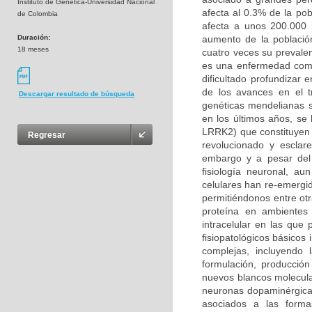
Instituto de Genética-Universidad Nacional
afecta al 0.3% de la po
de Colombia
afecta a unos 200.000 
Duración:
aumento de la població
18 meses
cuatro veces su prevalen
es una enfermedad compl
dificultado profundizar
de los avances en el t
Descargar resultado de búsqueda
genéticas mendelianas s
en los últimos años, se
LRRK2) que constituyen 
Regresar
revolucionado y esclar
embargo y a pesar del 
fisiología neuronal, a
celulares han re-emergi
permitiéndonos entre otr
proteína en ambientes 
intracelular en las qu
fisiopatológicos básicos
complejas, incluyendo
formulación, producción
nuevos blancos molecula
neuronas dopaminérgicas
asociados a las forma