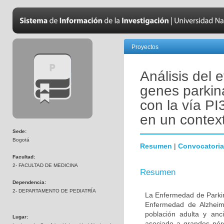
Proyectos
Análisis del 
genes parkin
con la vía PI
en un contex
Sede:
Bogotá
Resumen
|
Convocatoria
Facultad:
2- FACULTAD DE MEDICINA
Resumen
Dependencia:
2- DEPARTAMENTO DE PEDIATRÍA
La Enfermedad de Parki
Enfermedad de Alzheime
población adulta y anc
Lugar:
asociado a grandes pér