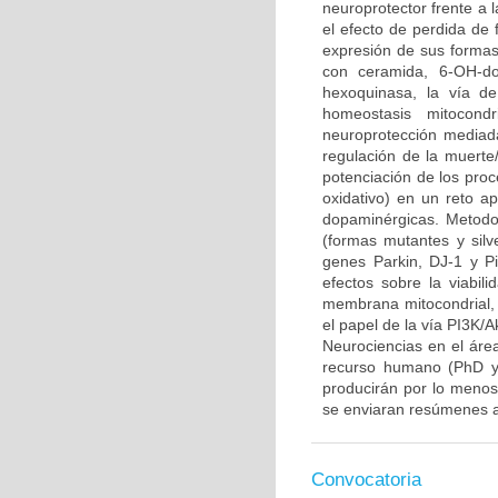
neuroprotector frente a
el efecto de perdida de 
expresión de sus formas 
con ceramida, 6-OH-do
hexoquinasa, la vía d
homeostasis mitocond
neuroprotección mediada
regulación de la muerte/
potenciación de los proce
oxidativo) en un reto 
dopaminérgicas. Metodo
(formas mutantes y sil
genes Parkin, DJ-1 y P
efectos sobre la viabili
membrana mitocondrial, l
el papel de la vía PI3K/A
Neurociencias en el áre
recurso humano (PhD y/
producirán por lo menos 
se enviaran resúmenes a
Convocatoria