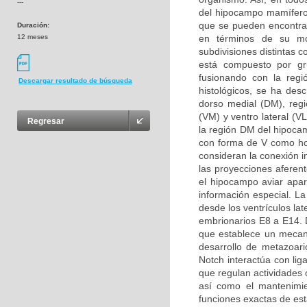
---
del hipocampo mamífero
que se pueden encontrar
Duración:
12 meses
en términos de su mor
subdivisiones distintas 
está compuesto por g
fusionando con la regi
Descargar resultado de búsqueda
histológicos, se ha desc
dorso medial (DM), regió
(VM) y ventro lateral (V
Regresar
la región DM del hipoca
con forma de V como ho
consideran la conexión i
las proyecciones aferen
el hipocampo aviar apa
información especial. L
desde los ventrículos la
embrionarios E8 a E14. D
que establece un mecani
desarrollo de metazoari
Notch interactúa con li
que regulan actividades c
así como el mantenimie
funciones exactas de est