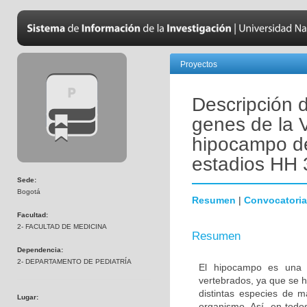
Proyectos
Descripción 
genes de la V
hipocampo de 
estadios HH 
Sede:
Bogotá
Resumen
|
Convocatoria
Facultad:
2- FACULTAD DE MEDICINA
Resumen
Dependencia:
2- DEPARTAMENTO DE PEDIATRÍA
El hipocampo es una es
vertebrados, ya que se h
distintas especies de m
Lugar:
organismo. Así, en todo