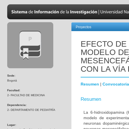
Proyectos
EFECTO DE 
MODELO DE
MESENCEFÁ
CON LA VÍA 
Sede:
Bogotá
Resumen
|
Convocatoria
Facultad:
2- FACULTAD DE MEDICINA
Resumen
Dependencia:
2- DEPARTAMENTO DE PEDIATRÍA
La 6-hidroxidopamina 
modelo de experimenta
neuronas dopaminérgica
Lugar:
neuronas mesencéfalicas