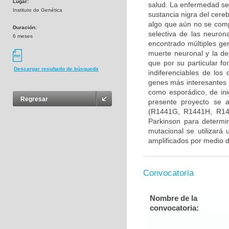
Lugar:
salud. La enfermedad se
Instituto de Genética
sustancia nigra del cere
algo que aún no se com
Duración:
selectiva de las neuron
6 meses
encontrado múltiples gen
muerte neuronal y la d
que por su particular f
Descargar resultado de búsqueda
indiferenciables de lo
genes más interesantes 
como esporádico, de ini
Regresar
presente proyecto se 
(R1441G, R1441H, R14
Parkinson para determin
mutacional se utilizará
amplificados por medio d
Convocatoria
Nombre de la
convocatoria: