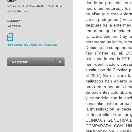
Lugar:
donde se presenta un co
UNIVERSIDAD NACIONAL - INSTITUTO
neuronas motoras y los 
DE GENÉTICA
ha visto que esta enfe
varios pedegrees ( Fos
Duración:
después de la enfermeda
12 meses
temprano, que afecta en
la actualidad no hay u
netamente paliativa, int
Descargar resultado de búsqueda
Debido a su componente 
Tau (Foster et. al, 1
relacionado con la DFT, 
Regresar
han identificado diver
sustitución de Citosina 
al 2007).No es clara l
hallazgos han abierto p
otras enfermedades neu
de pacientes colombiano
y tratándolo con la enz
consentimiento informad
la investigación, el pac
el desarrollo de un pr
CLÍNICA Y GENÉTICA
COMPARADA CON UN
ANCIANOS SALUDABLES”,