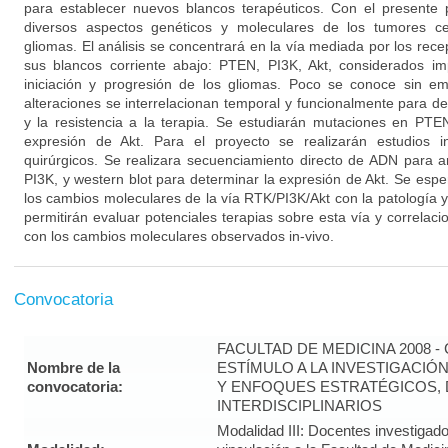
para establecer nuevos blancos terapéuticos. Con el presente 
diversos aspectos genéticos y moleculares de los tumores ce
gliomas. El análisis se concentrará en la vía mediada por los rece
sus blancos corriente abajo: PTEN, PI3K, Akt, considerados i
iniciación y progresión de los gliomas. Poco se conoce sin 
alteraciones se interrelacionan temporal y funcionalmente para d
y la resistencia a la terapia. Se estudiarán mutaciones en PTE
expresión de Akt. Para el proyecto se realizarán estudios in
quirúrgicos. Se realizara secuenciamiento directo de ADN para 
PI3K, y western blot para determinar la expresión de Akt. Se espe
los cambios moleculares de la vía RTK/PI3K/Akt con la patología y l
permitirán evaluar potenciales terapias sobre esta vía y correlac
con los cambios moleculares observados in-vivo.
Convocatoria
FACULTAD DE MEDICINA 2008 
Nombre de la
ESTÍMULO A LA INVESTIGACIÓ
convocatoria:
Y ENFOQUES ESTRATÉGICOS, 
INTERDISCIPLINARIOS
Modalidad III: Docentes investigad