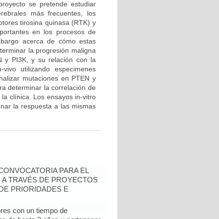
proyecto se pretende estudiar
rebrales más frecuentes, los
ptores tirosina quinasa (RTK) y
mportantes en los procesos de
embargo acerca de cómo estas
eterminar la progresión maligna
N y PI3K, y su relación con la
-vivo utilizando especimenes
analizar mutaciones en PTEN y
ra determinar la correlación de
a clínica. Los ensayos in-vitro
ionar la respuesta a las mismas
- CONVOCATORIA PARA EL
N A TRAVÉS DE PROYECTOS
DE PRIORIDADES E
ores con un tiempo de