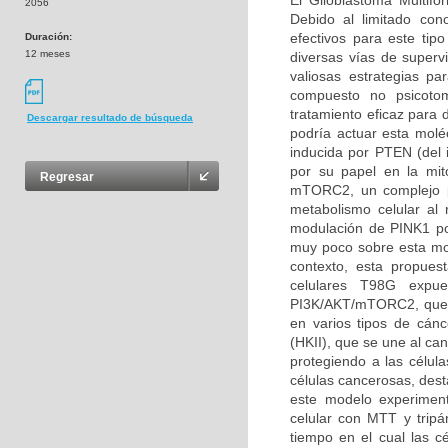
El Glioblastoma Multifo
2056
Debido al limitado con
efectivos para este tip
Duración:
12 meses
diversas vías de superv
valiosas estrategias p
compuesto no psicoto
tratamiento eficaz para 
Descargar resultado de búsqueda
podría actuar esta molé
inducida por PTEN (del
por su papel en la mit
Regresar
mTORC2, un complejo pro
metabolismo celular al 
modulación de PINK1 po
muy poco sobre esta mo
contexto, esta propues
celulares T98G expu
PI3K/AKT/mTORC2, que es
en varios tipos de cánc
(HKII), que se une al ca
protegiendo a las célula
células cancerosas, des
este modelo experimenta
celular con MTT y tripá
tiempo en el cual las c