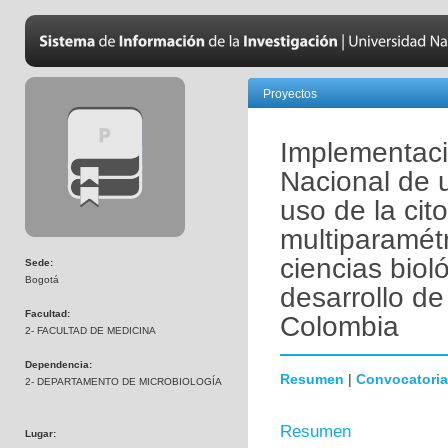
Proyectos
Implementaci
Nacional de 
uso de la cito
multiparamétr
ciencias biol
Sede:
Bogotá
desarrollo de
Facultad:
Colombia
2- FACULTAD DE MEDICINA
Dependencia:
Resumen
|
Convocatoria
2- DEPARTAMENTO DE MICROBIOLOGÍA
Resumen
Lugar: