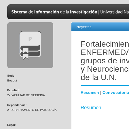
Proyectos
Fortalecimien
ENFERMEDAD
grupos de in
y Neurocienc
de la U.N.
Sede:
Bogotá
Facultad:
Resumen
|
Convocatoria
2- FACULTAD DE MEDICINA
Dependencia:
Resumen
2- DEPARTAMENTO DE PATOLOGÍA
--
Lugar: