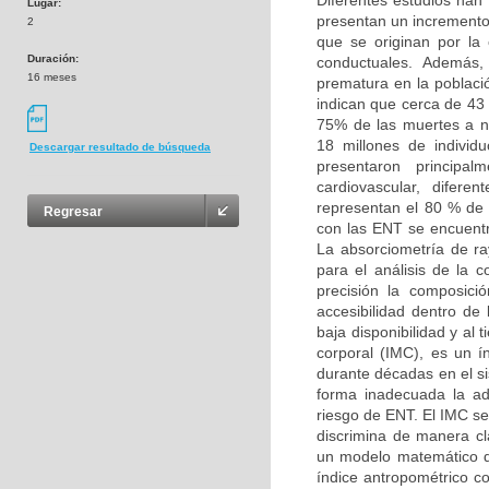
Diferentes estudios han
Lugar:
presentan un incremento
2
que se originan por la 
Duración:
conductuales. Además,
16 meses
prematura en la poblaci
indican que cerca de 43 
75% de las muertes a n
18 millones de indivi
Descargar resultado de búsqueda
presentaron princip
cardiovascular, difere
representan el 80 % de 
Regresar
con las ENT se encuentra
La absorciometría de r
para el análisis de la c
precisión la composic
accesibilidad dentro de
baja disponibilidad y al
corporal (IMC), es un 
durante décadas en el si
forma inadecuada la adi
riesgo de ENT. El IMC se
discrimina de manera c
un modelo matemático de
índice antropométrico co