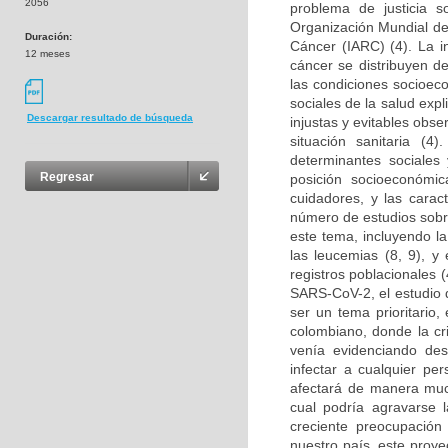
2056
problema de justicia s
Organización Mundial de 
Duración:
Cáncer (IARC) (4). La in
12 meses
cáncer se distribuyen de
las condiciones socioeco
sociales de la salud expl
Descargar resultado de búsqueda
injustas y evitables obse
situación sanitaria (4
determinantes sociales 
Regresar
posición socioeconómic
cuidadores, y las carac
número de estudios sobre
este tema, incluyendo la
las leucemias (8, 9), y
registros poblacionales 
SARS-CoV-2, el estudio d
ser un tema prioritario
colombiano, donde la cr
venía evidenciando de
infectar a cualquier pe
afectará de manera muc
cual podría agravarse 
creciente preocupación
nuestro país, este proye