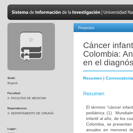
Proyectos
Cáncer infant
Colombia: Aná
en el diagnós
Resumen
|
Convocatoria
Sede:
Bogotá
Resumen
Facultad:
2- FACULTAD DE MEDICINA
El término “cáncer infan
Dependencia:
pediátrica (1). Mundia
2- DEPARTAMENTO DE CIRUGÍA
infantil al año, de los 
Colombia, se presentan
Lugar:
anuales en menores de