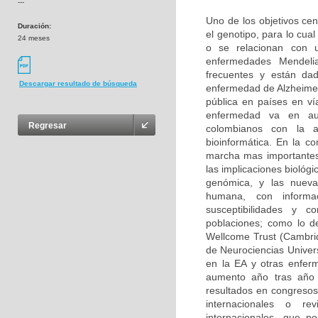
---
Uno de los objetivos cen
Duración:
el genotipo, para lo cu
24 meses
o se relacionan con u
enfermedades Mendeli
frecuentes y están da
Descargar resultado de búsqueda
enfermedad de Alzheimer
pública en países en ví
enfermedad va en aum
Regresar
colombianos con la 
bioinformática. En la c
marcha mas importantes
las implicaciones biológ
genómica, y las nuevas
humana, con informa
susceptibilidades y 
poblaciones; como lo d
Wellcome Trust (Cambri
de Neurociencias Univer
en la EA y otras enfer
aumento año tras año 
resultados en congresos 
internacionales o rev
internacionales, que p