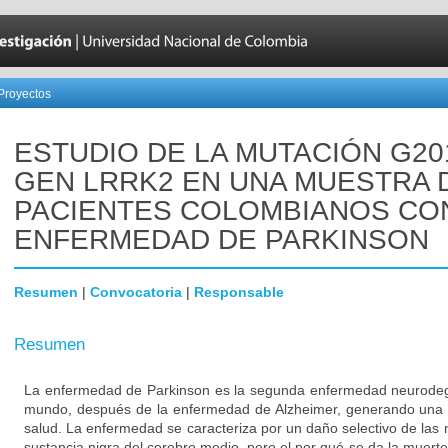
Proyectos
ESTUDIO DE LA MUTACIÓN G20
GEN LRRK2 EN UNA MUESTRA 
PACIENTES COLOMBIANOS CO
ENFERMEDAD DE PARKINSON
Resumen
|
Convocatoria
|
Responsable
Resumen
La enfermedad de Parkinson es la segunda enfermedad neurodeg
mundo, después de la enfermedad de Alzheimer, generando una 
salud. La enfermedad se caracteriza por un daño selectivo de las
sustancia nigra del cerebro medio, pero el por qué se da la muert