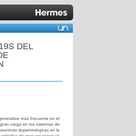
19S DEL
DE
N
enerativa más frecuente en el
gran carga en los sistemas de
 neuronas dopaminérgicas en la
e selectiva de esas neuronas es