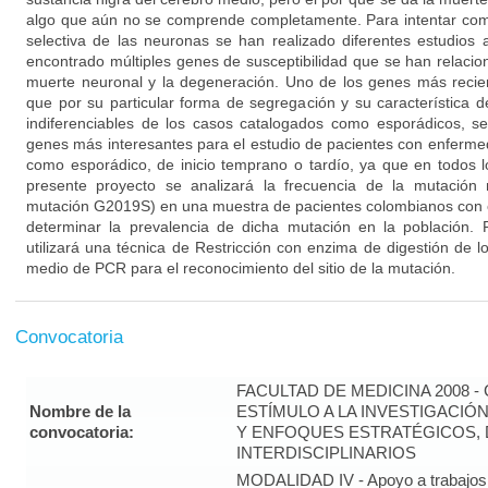
algo que aún no se comprende completamente. Para intentar co
selectiva de las neuronas se han realizado diferentes estudios
encontrado múltiples genes de susceptibilidad que se han relacion
muerte neuronal y la degeneración. Uno de los genes más reci
que por su particular forma de segregación y su característica 
indiferenciables de los casos catalogados como esporádicos, s
genes más interesantes para el estudio de pacientes con enfermed
como esporádico, de inicio temprano o tardío, ya que en todos l
presente proyecto se analizará la frecuencia de la mutació
mutación G2019S) en una muestra de pacientes colombianos con
determinar la prevalencia de dicha mutación en la población. P
utilizará una técnica de Restricción con enzima de digestión de 
medio de PCR para el reconocimiento del sitio de la mutación.
Convocatoria
FACULTAD DE MEDICINA 2008 
Nombre de la
ESTÍMULO A LA INVESTIGACIÓ
convocatoria:
Y ENFOQUES ESTRATÉGICOS, 
INTERDISCIPLINARIOS
MODALIDAD IV - Apoyo a trabajos 