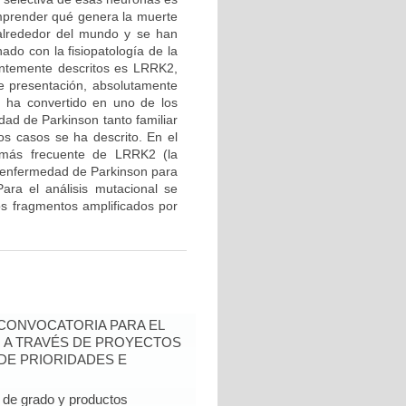
mprender qué genera la muerte
 alrededor del mundo y se han
ado con la fisiopatología de la
entemente descritos es LRRK2,
de presentación, absolutamente
e ha convertido en uno de los
ad de Parkinson tanto familiar
os casos se ha descrito. En el
n más frecuente de LRRK2 (la
 enfermedad de Parkinson para
ara el análisis mutacional se
los fragmentos amplificados por
- CONVOCATORIA PARA EL
N A TRAVÉS DE PROYECTOS
DE PRIORIDADES E
de grado y productos