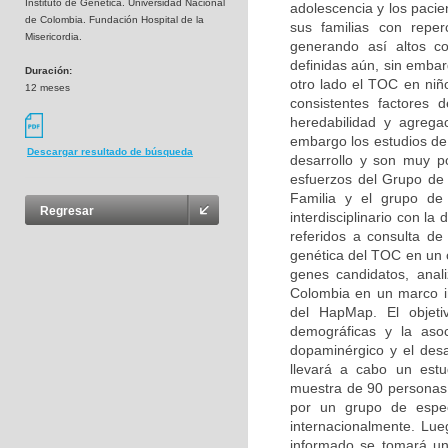
Instituto de Genética. Universidad Nacional
adolescencia y los pacie
de Colombia. Fundación Hospital de la
sus familias con reperc
Misericordia.
generando así altos co
definidas aún, sin embar
Duración:
otro lado el TOC en niñ
12 meses
consistentes factores d
heredabilidad y agregac
embargo los estudios de 
Descargar resultado de búsqueda
desarrollo y son muy p
esfuerzos del Grupo de 
Familia y el grupo de 
Regresar
interdisciplinario con la
referidos a consulta de 
genética del TOC en un c
genes candidatos, anal
Colombia en un marco ini
del HapMap. El objetiv
demográficas y la asoc
dopaminérgico y el desa
llevará a cabo un estu
muestra de 90 personas (
por un grupo de especi
internacionalmente. Lue
informado se tomará un