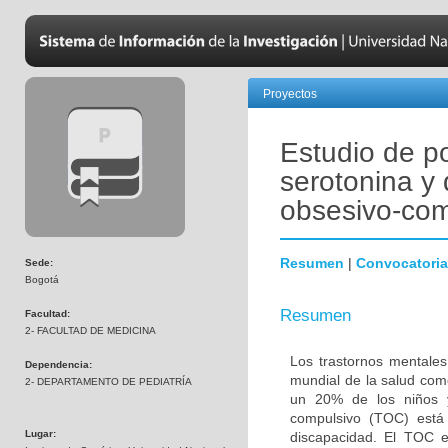
Proyectos
Estudio de p
serotonina y 
obsesivo-com
Resumen
|
Convocatoria
Sede:
Bogotá
Resumen
Facultad:
2- FACULTAD DE MEDICINA
Los trastornos mentales
Dependencia:
mundial de la salud com
2- DEPARTAMENTO DE PEDIATRÍA
un 20% de los niños y
compulsivo (TOC) está 
Lugar:
discapacidad. El TOC 