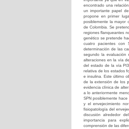
encontrado una relación
un importante papel de
propone en primer luga
posiblemente la mayor ca
de Colombia. Se pretend
regiones flanqueantes n
genético se pretende hac
cuatro pacientes con 
determinación de las car
segundo la evaluación m
alteraciones en la vía d
del estado de la vía PI
relativa de los estados 
e insulina. Este último 
de la extensión de los 
evidencia clínica de alt
a lo anteriormente menc
SPN posiblemente hace pa
y el envejecimiento no
fisiopatología del enve
discusión alrededor d
importancia para expl
comprensión de las difer