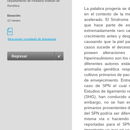
Departamento de Pediatría Instituto de
Genética
La palabra progeria se d
en el contexto de la m
Duración:
acelerado. El Síndrome
12 meses
que hace parte de es
extremadamente raro car
crecimiento antes y des
Descargar resultado de búsqueda
causando que la piel pa
casos sucede el deceso
poseen alteraciones b
Regresar
hiperinsulinismo son lo
diferentes autores es
anomalía genética resp
cultivos primarios de pa
de envejecimiento. Entr
caso de SPN el cual n
Estudios de ligamiento r
(SHG), han conducido a
embargo, no se han enc
primarios provenientes 
del SPN podría ser difer
misma vía o haciendo p
reportadas para el SPN
importante ya que en v