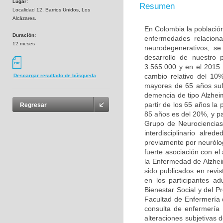
Lugar:
Resumen
Localidad 12, Barrios Unidos, Los
Alcázares.
En Colombia la población
Duración:
enfermedades relaciona
12 meses
neurodegenerativos, s
desarrollo de nuestro
3.565.000 y en el 2015
cambio relativo del 10
Descargar resultado de búsqueda
mayores de 65 años sufr
demencia de tipo Alzhei
partir de los 65 años la
Regresar
85 años es del 20%, y pa
Grupo de Neurociencias
interdisciplinario alr
previamente por neurólo
fuerte asociación con e
la Enfermedad de Alzhei
sido publicados en revis
en los participantes a
Bienestar Social y del P
Facultad de Enfermería 
consulta de enfermería 
alteraciones subjetivas 