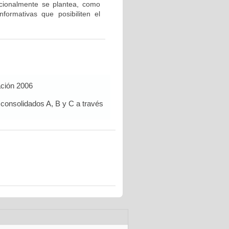
icionalmente se plantea, como
nformativas que posibiliten el
ación 2006
 consolidados A, B y C a través