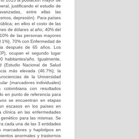
año 2015 la población mayor de
ral, justificando el estudio de
vanzadas, entre ellas las
ismos, depresión). Para países
blica; en ellos el costo de las
ones de dólares al año; 40% del
5-10% de las personas mayores
 el 1%), 70% con Enfermedad de
cia después de 65 años. Los
EP), ocupan el segundo lugar
0 habitantes/año. Igualmente,
ad (Estudio Nacional de Salud
ncia más elevada (46.7%); la
rociencias de la Universidad
ular (marcadores individuales)
n colombiana con resultados
ido en punto de referencia para
tivos se encuentran en etapas
aun escasos en los países en
la clínica en las enfermedades
o genético para las mismas. Se
ra cada una de las 3 entidades
es marcadores y haplotipos en
ientos anormales y trastornos