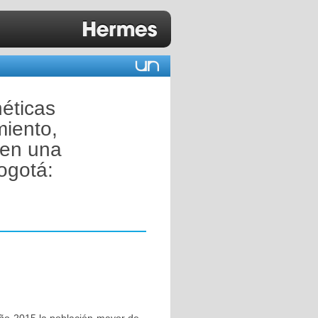
néticas
iento,
 en una
ogotá: