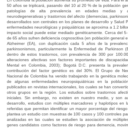
En Colombia la población aumenta su promedio de vida. Para el 
50 años se triplicará, pasando del 10 al 20 % de la población gene
patologías de alta prevalencia en edades medias y a
neurodegenerativas y trastornos del afecto (demencias, parkinson
desarrollados son centrales en los planes de desarrollo y Salud Pú
enfermedades neurológicas y psiquiátricas se aproxima a 1.2 bill
impacto social puede estar mediado genéticamente. Cerca del 
de 65 años sufren deficiencia cognoscitiva (en población general
Alzheimer (EA), con duplicación cada 5 años de la prevalen
parkinsonismos, particularmente la Enfermedad de Parkinson (
dentro de estos trastornos, con prevalencia de 300 por 100.00
alteraciones afectivas son factores importantes de discapacid
Mental en Colombia, 2003); Bogotá D.C. presenta la prevale
contribución del factor genético es del 30%. El Grupo de Neu
Nacional de Colombia ha venido trabajando en la genética molec
de algunas enfermedades neuropsiquiátricas en la població
publicados en revistas internacionales, los cuales se han convert
otros grupos en la región. Los estudios sobre trastornos afec
iniciales. Sin embargo, no existen en nuestro medio, y son 
desarrollo, estudios con múltiples marcadores y haplotípos en 
referidas que permitan identificar un mayor porcentaje del riesg
plantea un estudio con muestras de 100 casos y 100 controles pa
analizadas en las cuales se estudien la asociación de múltipl
genes candidatos como factores de riesgo para demencia, movim