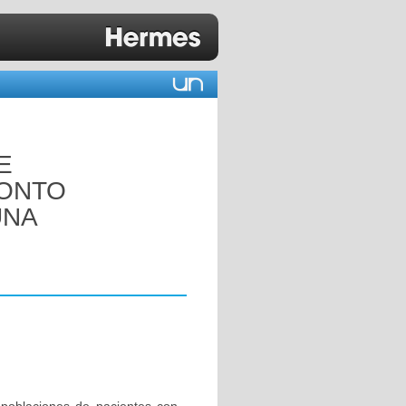
E
RONTO
UNA