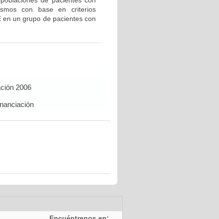
bpoblaciones de pacientes con
ismos con base en criterios
E en un grupo de pacientes con
ación 2006
inanciación
Encuéntrenos en: