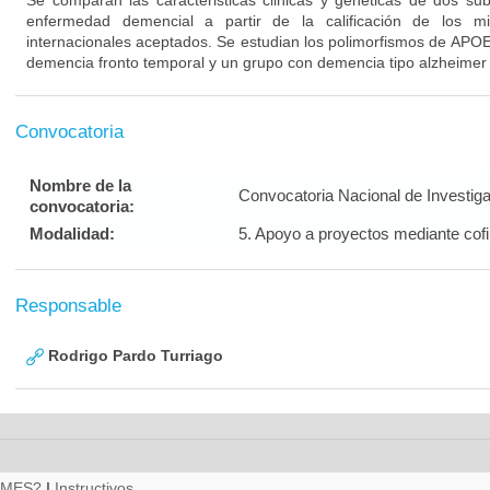
Se comparan las caracteristicas clinicas y geneticas de dos su
enfermedad demencial a partir de la calificación de los m
internacionales aceptados. Se estudian los polimorfismos de APO
demencia fronto temporal y un grupo con demencia tipo alzheimer
Convocatoria
Nombre de la
Convocatoria Nacional de Investig
convocatoria:
Modalidad:
5. Apoyo a proyectos mediante cof
Responsable
Rodrigo Pardo Turriago
RMES?
|
Instructivos