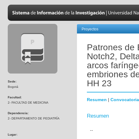
Proyectos
Patrones de 
Notch2, Delta
arcos farínge
embriones de
HH 23
Sede:
Bogotá
Facultad:
Resumen
|
Convocatoria
2- FACULTAD DE MEDICINA
Dependencia:
Resumen
2- DEPARTAMENTO DE PEDIATRÍA
--
Lugar: