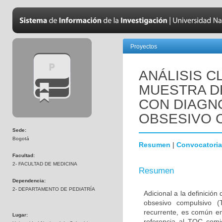
Proyectos
ANÁLISIS C
MUESTRA D
CON DIAGN
OBSESIVO 
Sede:
Bogotá
Resumen
|
Convocatoria
Facultad:
2- FACULTAD DE MEDICINA
Resumen
Dependencia:
2- DEPARTAMENTO DE PEDIATRÍA
Adicional a la definición
obsesivo compulsivo 
recurrente, es común en
Lugar:
referencia al TOC comi