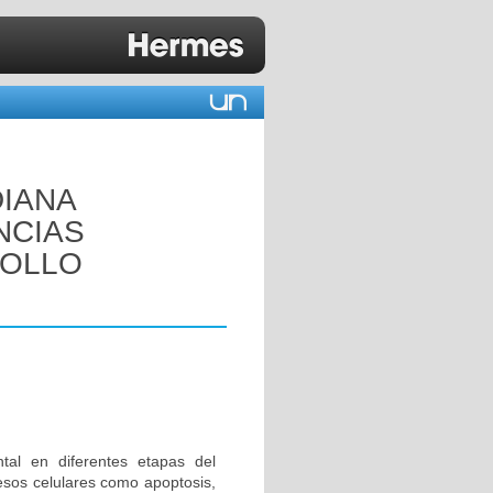
DIANA
NCIAS
POLLO
al en diferentes etapas del
esos celulares como apoptosis,