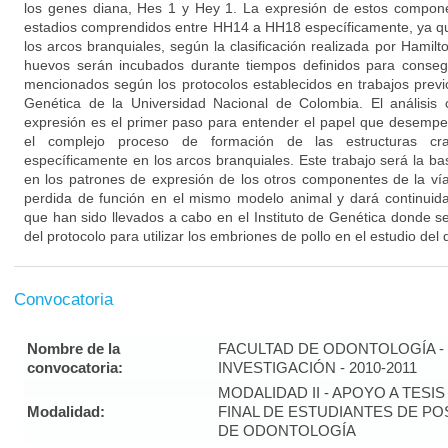
los genes diana, Hes 1 y Hey 1. La expresión de estos compone
estadios comprendidos entre HH14 a HH18 específicamente, ya qu
los arcos branquiales, según la clasificación realizada por Hami
huevos serán incubados durante tiempos definidos para conseg
mencionados según los protocolos establecidos en trabajos previo
Genética de la Universidad Nacional de Colombia. El análisis c
expresión es el primer paso para entender el papel que desempe
el complejo proceso de formación de las estructuras cran
específicamente en los arcos branquiales. Este trabajo será la ba
en los patrones de expresión de los otros componentes de la ví
perdida de función en el mismo modelo animal y dará continuida
que han sido llevados a cabo en el Instituto de Genética donde s
del protocolo para utilizar los embriones de pollo en el estudio del 
Convocatoria
Nombre de la
FACULTAD DE ODONTOLOGÍA - 
convocatoria:
INVESTIGACIÓN - 2010-2011
MODALIDAD II - APOYO A TESI
Modalidad:
FINAL DE ESTUDIANTES DE P
DE ODONTOLOGÍA