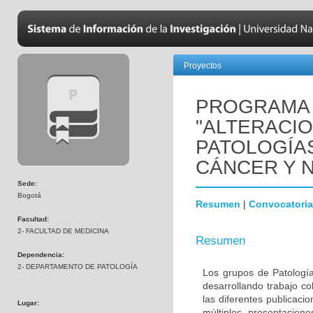
Proyectos
PROGRAMA 
"ALTERACI
PATOLOGÍA
CÁNCER Y 
Sede:
Bogotá
Resumen
|
Convocatoria
Facultad:
2- FACULTAD DE MEDICINA
Resumen
Dependencia:
2- DEPARTAMENTO DE PATOLOGÍA
Los grupos de Patología
desarrollando trabajo c
las diferentes publicaci
Lugar:
múltiples presentacion