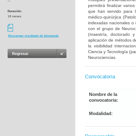
---
permitirá finalizar var
que han servido para l
Duración:
18 meses
médico-quirúrjica (Pato
indexadas nacionales o i
con el grupo de Neuroc
(maestría, doctorado y
Descargar resultado de búsqueda
aplicación de métodos de
la visibilidad internaci
Ciencia y Tecnología (pa
Regresar
Neurociencias.
Convocatoria
Nombre de la
convocatoria:
Modalidad: