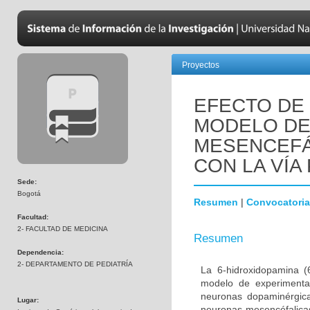
Proyectos
EFECTO DE 
MODELO DE
MESENCEFÁ
CON LA VÍA 
Sede:
Bogotá
Resumen
|
Convocatoria
Facultad:
2- FACULTAD DE MEDICINA
Resumen
Dependencia:
2- DEPARTAMENTO DE PEDIATRÍA
La 6-hidroxidopamina 
modelo de experimenta
neuronas dopaminérgica
Lugar:
neuronas mesencéfalicas