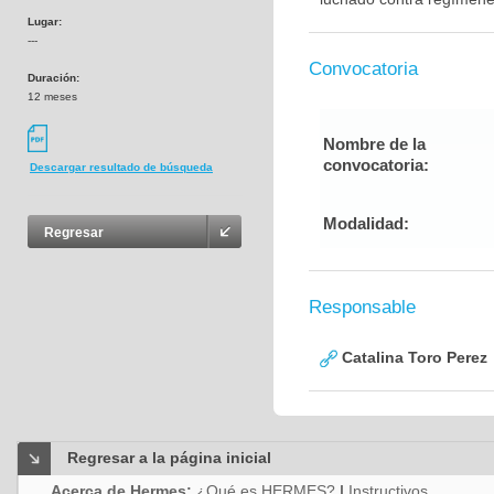
Lugar:
---
Convocatoria
Duración:
12 meses
Nombre de la
convocatoria:
Descargar resultado de búsqueda
Modalidad:
Regresar
Responsable
Catalina Toro Perez
Regresar a la página inicial
Acerca de Hermes:
¿Qué es HERMES?
|
Instructivos