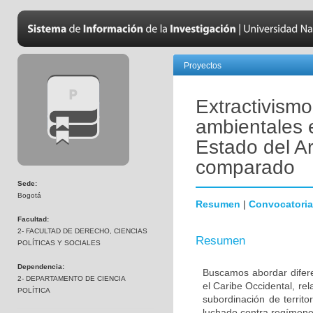
Proyectos
Extractivismo
ambientales 
Estado del Ar
comparado
Sede:
Bogotá
Resumen
|
Convocatoria
Facultad:
2- FACULTAD DE DERECHO, CIENCIAS
Resumen
POLÍTICAS Y SOCIALES
Dependencia:
Buscamos abordar diferen
2- DEPARTAMENTO DE CIENCIA
el Caribe Occidental, re
POLÍTICA
subordinación de terri
luchado contra regímenes