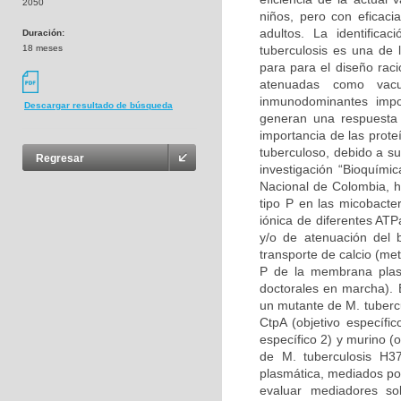
2050
niños, pero con eficaci
adultos. La identifica
Duración:
18 meses
tuberculosis es una de 
para para el diseño raci
atenuadas como vac
inmunodominantes imp
Descargar resultado de búsqueda
generan una respuesta c
importancia de las prote
tuberculoso, debido a s
Regresar
investigación “Bioquími
Nacional de Colombia, h
tipo P en las micobacte
iónica de diferentes ATP
y/o de atenuación del b
transporte de calcio (me
P de la membrana plasm
doctorales en marcha). 
un mutante de M. tuberc
CtpA (objetivo específi
específico 2) y murino (
de M. tuberculosis H3
plasmática, mediados po
evaluar mediadores so