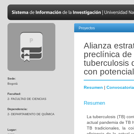
Proyectos
Alianza estra
preclínica d
tuberculosis 
con potencia
Sede:
Bogotá
Resumen
|
Convocatoria
Facultad:
2- FACULTAD DE CIENCIAS
Resumen
Dependencia:
2- DEPARTAMENTO DE QUÍMICA
La tuberculosis (TB) co
actual pandemia de TB ha
TB tradicionales, la c
Lugar:
eficiencia de la actual