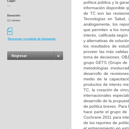
Lugar:
política pública y la ga
---
información disponible 
de TC son las revisione
Duración:
Tecnologías en Salud, 
12 meses
análogamente, los repor
que permiten a los toma
interés, calificada segú
Descargar resultado de búsqueda
y alternativas de soluci
los resultados de estud
proveer las más validas 
Regresar
toma de decisiones. OBJ
grupo GETS (Grupo de ev
metodologías involucra
desarrollo de revisione
medio de la capacitac
productos de interés men
TC, la creación de vínc
internacionales especi
desarrollo de la propues
de política breves. Para
hace parte el grupo de 
Cochrane 2011 para interv
de los reportes de polít
el entrenamiento en est