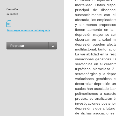
El trastorno depresivo 
---
mortalidad. Datos disp
principal de discapa
Duración:
12 meses
sustancialmente con el
afectada, los empleador
y ser menos propensos
tienen aumento en la 
Descargar resultado de búsqueda
depresión mayor se sui
observan en la salud m
depresión pueden afecta
Regresar
multifactorial, tanto fa
La variabilidad en la re
variaciones genéticas La
serotonina en el cerebr
triptófano hidroxilasa
serotonérgico y la depre
variaciones genéticas 
desarrollar depresión u
cuales han asociado las 
polimorfismos a caracte
previas; se analizarán 
investigaciones posterio
depresión y que a futuro
de dichas asociaciones 