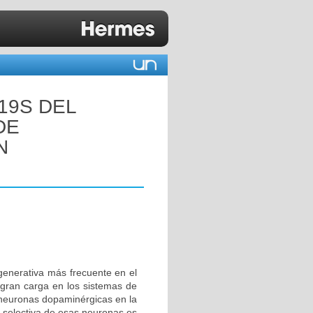
19S DEL
DE
N
enerativa más frecuente en el
gran carga en los sistemas de
 neuronas dopaminérgicas en la
e selectiva de esas neuronas es