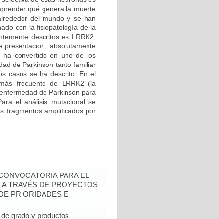
mprender qué genera la muerte
 alrededor del mundo y se han
ado con la fisiopatología de la
entemente descritos es LRRK2,
de presentación, absolutamente
e ha convertido en uno de los
ad de Parkinson tanto familiar
os casos se ha descrito. En el
n más frecuente de LRRK2 (la
 enfermedad de Parkinson para
ara el análisis mutacional se
los fragmentos amplificados por
- CONVOCATORIA PARA EL
N A TRAVÉS DE PROYECTOS
DE PRIORIDADES E
de grado y productos