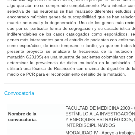
algo que aún no se comprende completamente. Para intentar co
selectiva de las neuronas se han realizado diferentes estudios
encontrado múltiples genes de susceptibilidad que se han relacion
muerte neuronal y la degeneración. Uno de los genes más reci
que por su particular forma de segregación y su característica 
indiferenciables de los casos catalogados como esporádicos, s
genes más interesantes para el estudio de pacientes con enfermed
como esporádico, de inicio temprano o tardío, ya que en todos l
presente proyecto se analizará la frecuencia de la mutació
mutación G2019S) en una muestra de pacientes colombianos con
determinar la prevalencia de dicha mutación en la población. P
utilizará una técnica de Restricción con enzima de digestión de 
medio de PCR para el reconocimiento del sitio de la mutación.
Convocatoria
FACULTAD DE MEDICINA 2008 
Nombre de la
ESTÍMULO A LA INVESTIGACIÓ
convocatoria:
Y ENFOQUES ESTRATÉGICOS, 
INTERDISCIPLINARIOS
MODALIDAD IV - Apoyo a trabajos 