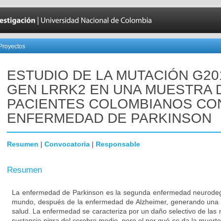
Proyectos
ESTUDIO DE LA MUTACIÓN G20
GEN LRRK2 EN UNA MUESTRA 
PACIENTES COLOMBIANOS CO
ENFERMEDAD DE PARKINSON
Resumen
|
Convocatoria
|
Responsable
Resumen
La enfermedad de Parkinson es la segunda enfermedad neurodeg
mundo, después de la enfermedad de Alzheimer, generando una 
salud. La enfermedad se caracteriza por un daño selectivo de las
sustancia nigra del cerebro medio, pero el por qué se da la muert